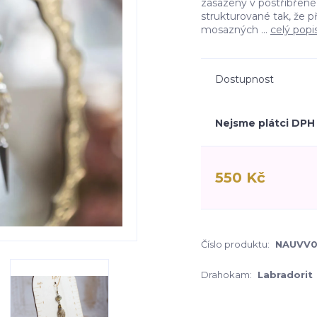
zasazeny v postříbřené 
strukturované tak, že 
mosazných ...
celý popi
Dostupnost
Nejsme plátci DPH
550 Kč
Číslo produktu:
NAUVV0
Drahokam:
Labradorit