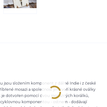
u jsou složením komponent z dálné Indie i z české
tříbřené mosazi a společnost jim tvoří krásné oválky
rk je dotvořen pomocí dvou mosazných korálků,
recyklovnou komponentou - ostnem - dodávají