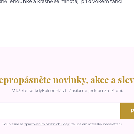
ně lehounké a krásně se mihotají při divokém tanci.
epropásněte novinky, akce a slev
Můžete se kdykoli odhlásit. Zasíláme jednou za 14 dní.
P
Souhlasím se
zpracováním osobních údajů
za účelem rozesílky newsletteru.