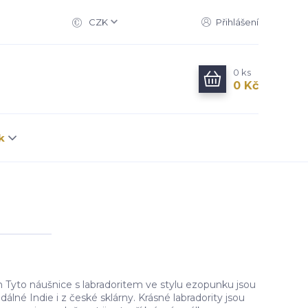
CZK
Přihlášení
0
ks
0 Kč
k
m Tyto náušnice s labradoritem ve stylu ezopunku jsou
lné Indie i z české sklárny. Krásné labradority jsou