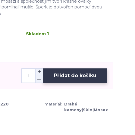
mosazi a společnost jim tvoří krásné oválky
připomínají mušle. Šperk je dotvořen pomocí dvou
s
Skladem 1
Přidat do košíku
220
materiál:
Drahé
kameny|Sklo|Mosaz