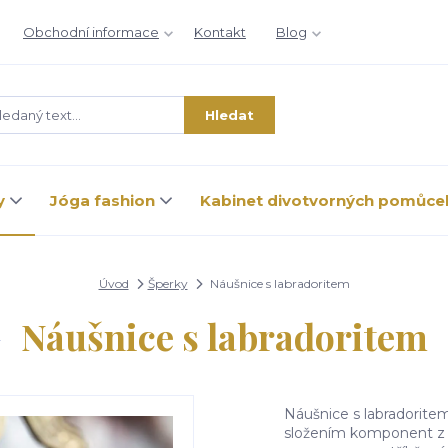
Obchodní informace
Kontakt
Blog
Hledat
y
Jóga fashion
Kabinet divotvorných pomůce
Úvod
Šperky
Náušnice s labradoritem
Náušnice s labradoritem
Náušnice s labradorite
složením komponent z dá