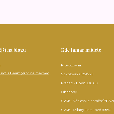
jší na blogu
Kde Jamar najdete
a
Provozovna:
 not a Bear? (Proč ne medvěd)
Sokolovská 1251/228
Praha 9 - Libeň, 190 00
Obchody:
CVRK - Václavské náměstí 785/2
CVRK - Milady Horákové 815/42