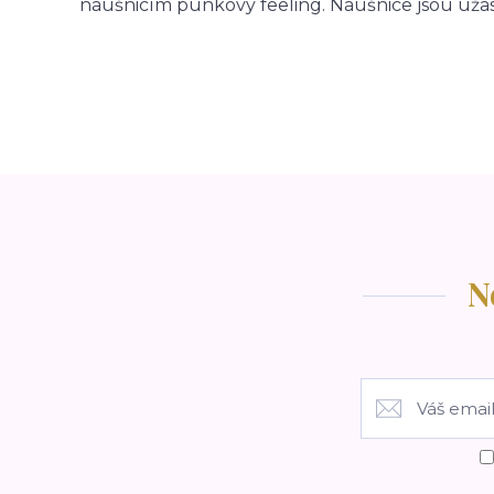
náušnicím punkový feeling. Náušnice jsou úžas
N