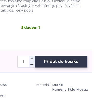
terý má silné magické účinky. Ochraňuje citlivé
rovnaným šťastným vztahům, je považován za
tak půs...
celý popis
Skladem 1
Přidat do košíku
0040
materiál:
Drahé
kameny|Sklo|Mosaz
men