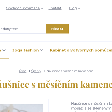
Obchodní informace
Kontakt
Blog
Hledat
y
Jóga fashion
Kabinet divotvorných pomůce
Úvod
Šperky
Náušnice s měsíčním kamenem
áušnice s měsíčním kamen
Náušnice s měsíčním 
mosazi a se skleněným 