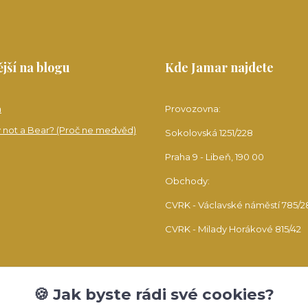
jší na blogu
Kde Jamar najdete
a
Provozovna:
 not a Bear? (Proč ne medvěd)
Sokolovská 1251/228
Praha 9 - Libeň, 190 00
Obchody:
CVRK - Václavské náměstí 785/2
CVRK - Milady Horákové 815/42
🍪 Jak byste rádi své cookies?