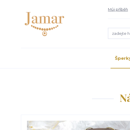
Můj příběh
Šperk
N