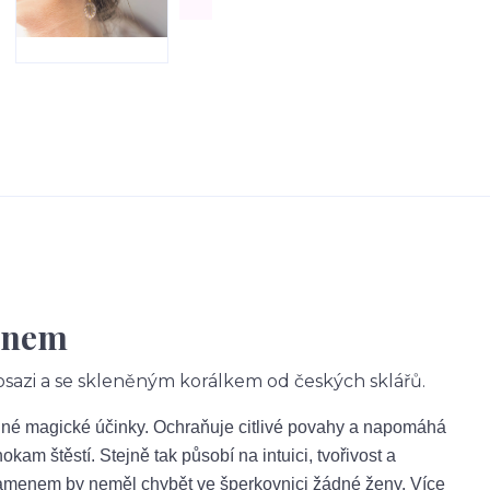
enem
azi a se skleněným korálkem od českých sklářů.
ilné magické účinky. Ochraňuje citlivé povahy a napomáhá
m štěstí. Stejně tak působí na intuici, tvořivost a
kamenem by neměl chybět ve šperkovnici žádné ženy. Více