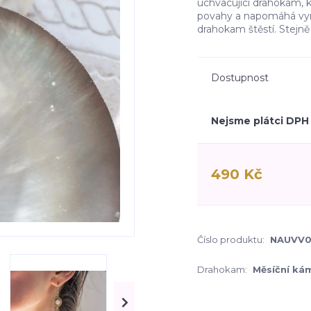
uchvacující drahokam, k
povahy a napomáhá vy
drahokam štěstí. Stejně 
Dostupnost
Nejsme plátci DPH
490 Kč
Číslo produktu:
NAUVV
Drahokam:
Měsíční ká