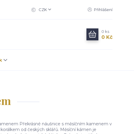
CZK
Přihlášení
0
ks
0 Kč
k
em
kamenem Překrásné náušnice s měsíčním kamenem v
korálkem od českých sklářů. Měsíční kámen je