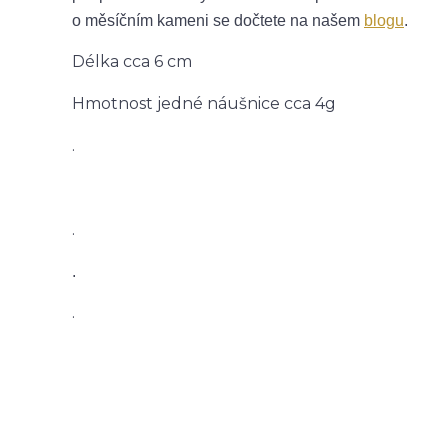
o měsíčním kameni se dočtete na našem
blogu
.
Délka cca 6 cm
Hmotnost jedné náušnice cca 4g
.
.
.
.