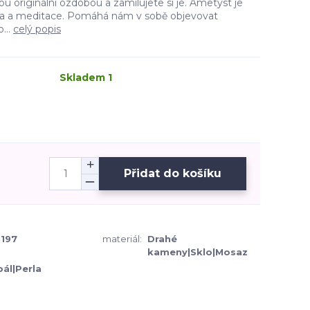
ou originální ozdobou a zamilujete si je. Ametyst je
a a meditace. Pomáhá nám v sobě objevovat
...
celý popis
Skladem 1
Přidat do košíku
197
materiál:
Drahé
kameny|Sklo|Mosaz
ál|Perla