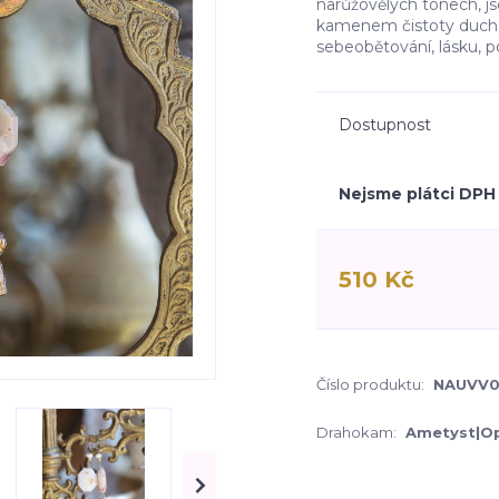
narůžovělých tónech, js
kamenem čistoty duch
sebeobětování, lásku, po
Dostupnost
Nejsme plátci DPH
510 Kč
Číslo produktu:
NAUVV0
Drahokam:
Ametyst|Op