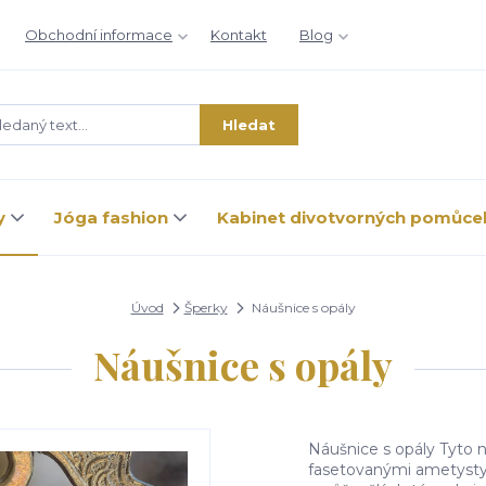
Obchodní informace
Kontakt
Blog
Hledat
y
Jóga fashion
Kabinet divotvorných pomůce
Úvod
Šperky
Náušnice s opály
Náušnice s opály
Náušnice s opály Tyto 
fasetovanými ametysty, 