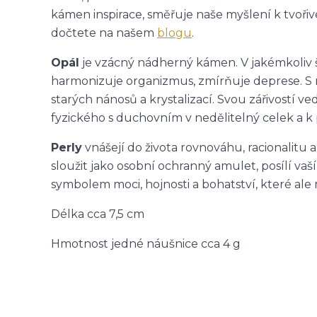
kámen inspirace, směřuje naše myšlení k tvořivé
dočtete na našem
blogu
.
Opál
je vzácný nádherný kámen. V jakémkoliv 
harmonizuje organizmus, zmírňuje deprese. S 
starých nánosů a krystalizací. Svou zářivostí ve
fyzického s duchovním v nedělitelný celek a k 
Perly
vnášejí do života rovnováhu, racionalitu
sloužit jako osobní ochranný amulet, posílí vaší
symbolem moci, hojnosti a bohatství, které ale
Délka cca 7,5 cm
Hmotnost jedné náušnice cca 4 g