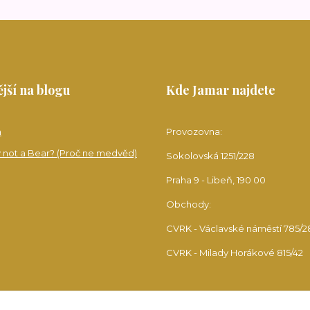
jší na blogu
Kde Jamar najdete
a
Provozovna:
 not a Bear? (Proč ne medvěd)
Sokolovská 1251/228
Praha 9 - Libeň, 190 00
Obchody:
CVRK - Václavské náměstí 785/2
CVRK - Milady Horákové 815/42