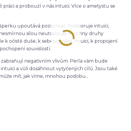
 práci a probouzí v nás intuici. Více o ametystu se
šperku upoutává pozornost. Podporuje intuici,
nesmírnou silou neutralizuje všechny druhy
de k očistě duše, k sebepoznání, intuici, k propojení
pochopení souvislostí.
 a zabraňují negativním vlivům. Perla vám bude
 intuici a vůli dosáhnout vytyčených cílů. Jsou také
 může mít, jak víme, mnohou podobu...