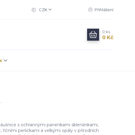
CZK
Přihlášení
0
ks
0 Kč
k
náušnice s ochrannými panenkami skleněnkami,
říčními perličkami a velkými opály v přírodních