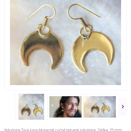
Náušnice Šiva luna Mosazné ručně tepané náušnice. Délka: 25 mm