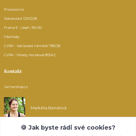
Provozovna:
Sokolovská 1251/228
Praha 9 - Libeň, 190 00
Obchody:
CVRK - Václavské náměstí 785/28
CVRK - Milady Horákové 815/42
Kontakt
Jamarshop.cz
Markéta Bendová
🍪 Jak byste rádi své cookies?
info@jamarshop.cz