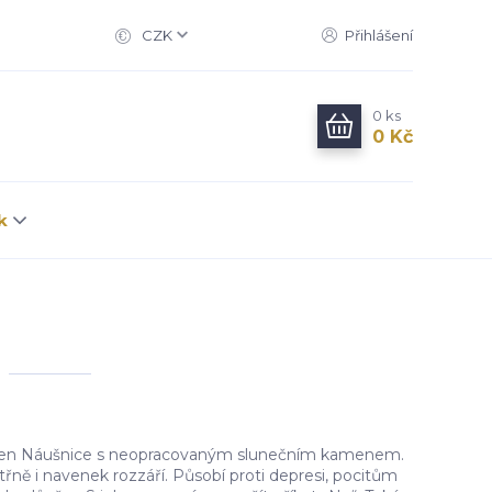
CZK
Přihlášení
0
ks
0 Kč
k
men Náušnice s neopracovaným slunečním kamenem.
řně i navenek rozzáří. Působí proti depresi, pocitům