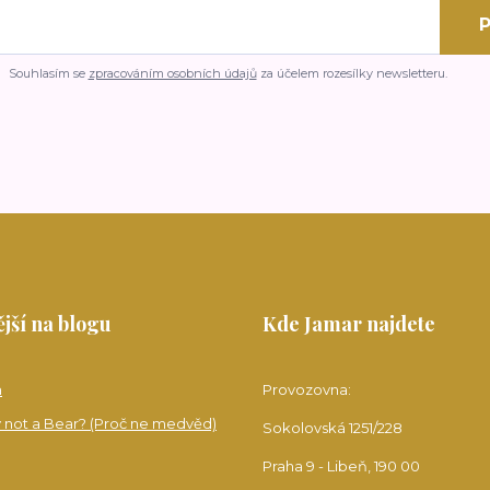
P
Souhlasím se
zpracováním osobních údajů
za účelem rozesílky newsletteru.
jší na blogu
Kde Jamar najdete
a
Provozovna:
 not a Bear? (Proč ne medvěd)
Sokolovská 1251/228
Praha 9 - Libeň, 190 00