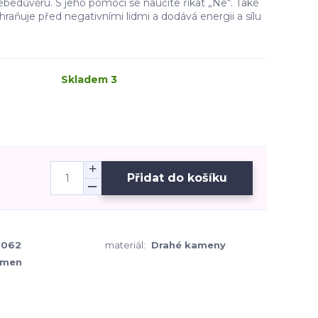
ebedůvěru. S jeho pomocí se naučíte říkat „Ne“. Také
hraňuje před negativními lidmi a dodává energii a sílu
Skladem 3
Přidat do košíku
0062
materiál:
Drahé kameny
ámen