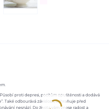
em.
. Působí proti depresi, pocitům opuštěnosti a dodává
“. Také odbourává závislosti, ochraňuje před
konávání nesnází. Do života vám vnese radost a