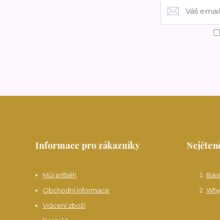
Informace pro zákazníky
Nejčteně
Můj příběh
Bár
Obchodní informace
Why
Vrácení zboží