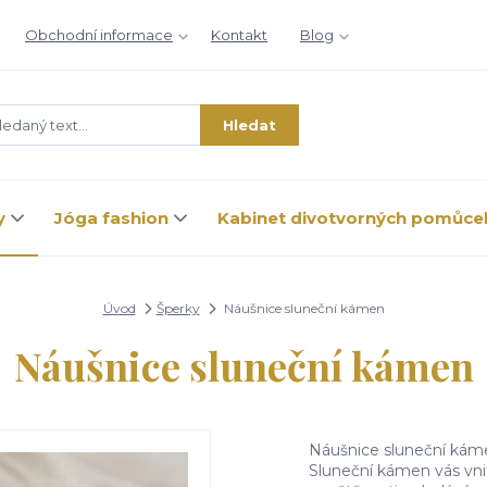
Obchodní informace
Kontakt
Blog
Hledat
y
Jóga fashion
Kabinet divotvorných pomůce
Úvod
Šperky
Náušnice sluneční kámen
Náušnice sluneční kámen
Náušnice sluneční ká
Sluneční kámen vás vnit