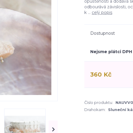
opuštěnosti a dodává s
odbourává závislosti, oc
k ...
celý popis
Dostupnost
Nejsme plátci DPH
360 Kč
Číslo produktu:
NAUVV
Drahokam:
Sluneční k