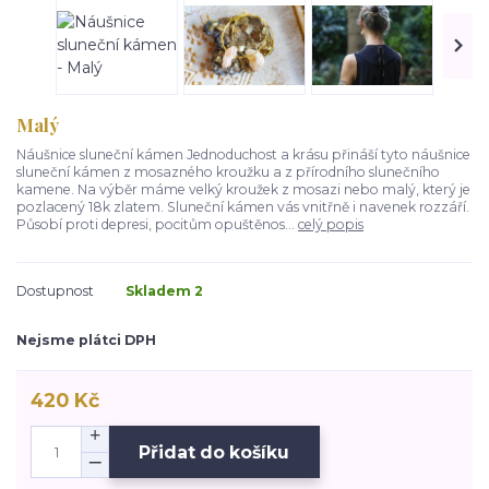
Malý
Náušnice sluneční kámen Jednoduchost a krásu přináší tyto náušnice
sluneční kámen z mosazného kroužku a z přírodního slunečního
kamene. Na výběr máme velký kroužek z mosazi nebo malý, který je
pozlacený 18k zlatem. Sluneční kámen vás vnitřně i navenek rozzáří.
Působí proti depresi, pocitům opuštěnos...
celý popis
Dostupnost
Skladem 2
Nejsme plátci DPH
420 Kč
Přidat do košíku