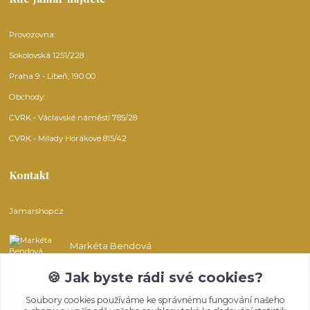
Provozovna:
Sokolovská 1251/228
Praha 9 - Libeň, 190 00
Obchody:
CVRK - Václavské náměstí 785/28
CVRK - Milady Horákové 815/42
Kontakt
Jamarshop.cz
Markéta Bendová
🍪 Jak byste rádi své cookies?
info@jamarshop.cz
Soubory cookies používáme ke správnému fungování našeho