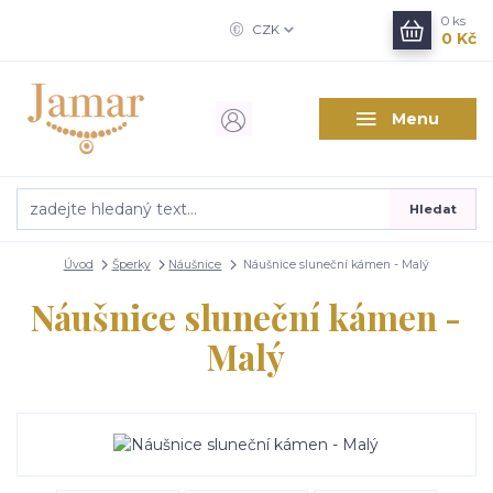
0
ks
CZK
0 Kč
Menu
Hledat
Úvod
Šperky
Náušnice
Náušnice sluneční kámen - Malý
Náušnice sluneční kámen -
Malý