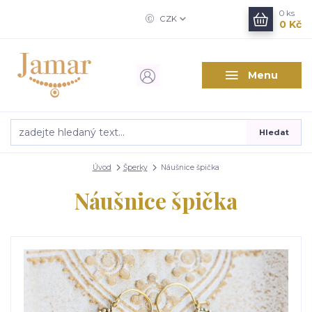
0
ks
CZK
0 Kč
Menu
Hledat
Úvod
Šperky
Náušnice špička
Náušnice špička