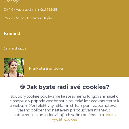
Obchody:
CVRK - Václavské náměstí 785/28
CVRK - Milady Horákové 815/42
Kontakt
Jamarshop.cz
Markéta Bendová
🍪 Jak byste rádi své cookies?
info@jamarshop.cz
Soubory cookies používáme ke správnému fungování našeho
e-shopu a v případě vašeho souhlasu také ke sledování statistik
o webu, měření efektivity reklamních kampaní, zapamatování
vašeho oblíbeného nastavení při používání stránek, či
zobrazení reklam odpovídajících vašim preferencím.
Více k
využití cookies