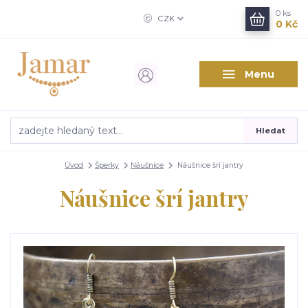
0
ks
CZK
0 Kč
Menu
Hledat
Úvod
Šperky
Náušnice
Náušnice šrí jantry
Náušnice šrí jantry