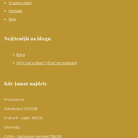
Vrácení zboží
Kontakt
Blog
Nejčtenější na blogu
Bára
Why not a Bear? (Proč ne medvěd)
Kde Jamar najdete
Provozovna:
Sokolovská 1251/228
Praha 9 - Libeň, 190 00
Obchody:
CVRK - Václavské náměstí 785/28