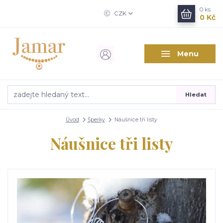
0
ks
CZK
0 Kč
Menu
Hledat
Úvod
Šperky
Náušnice tři listy
Náušnice tři listy