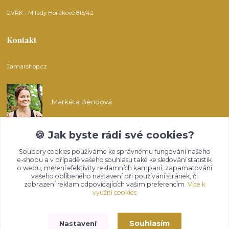
CVRK - Milady Horákové 815/42
Kontakt
Jamarshop.cz
Markéta Bendová
🍪 Jak byste rádi své cookies?
info@jamarshop.cz
Soubory cookies používáme ke správnému fungování našeho
e-shopu a v případě vašeho souhlasu také ke sledování statistik
o webu, měření efektivity reklamních kampaní, zapamatování
vašeho oblíbeného nastavení při používání stránek, či
zobrazení reklam odpovídajících vašim preferencím.
Více k
využití cookies
Upravit sběr cookies.
Souhlasím
Nastavení