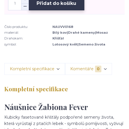
Přidat do košíku
Číslo produktu:
NAUVV0168
materiál:
Bílý kov|Drahé kameny|Mosaz
Drahokam:
Křišťál
symbol:
Lotosový květ|Semeno života
Kompletní specifikace
Komentáře
0
Kompletní specifikace
Náušnice Žabiona Fever
Kubicky fasetované křišťály podpořené semeny života,
která vyrůstají z ptačích lebek - symbolů pomíjivosti, vyživují