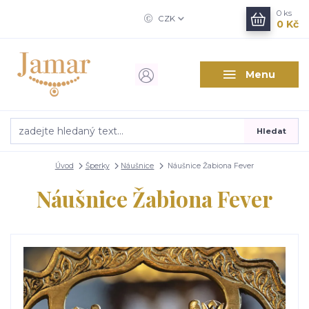
0
ks
CZK
0 Kč
Menu
Hledat
Úvod
Šperky
Náušnice
Náušnice Žabiona Fever
Náušnice Žabiona Fever