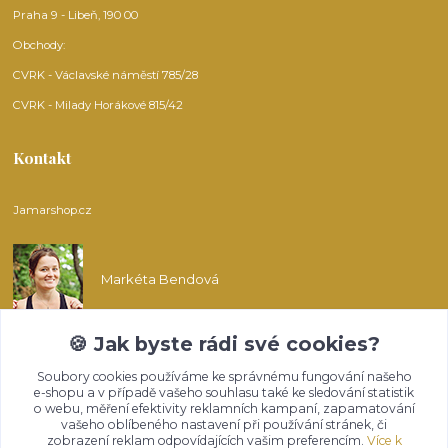
Praha 9 - Libeň, 190 00
Obchody:
CVRK - Václavské náměstí 785/28
CVRK - Milady Horákové 815/42
Kontakt
Jamarshop.cz
Markéta Bendová
🍪 Jak byste rádi své cookies?
info@jamarshop.cz
Soubory cookies používáme ke správnému fungování našeho
e-shopu a v případě vašeho souhlasu také ke sledování statistik
o webu, měření efektivity reklamních kampaní, zapamatování
vašeho oblíbeného nastavení při používání stránek, či
zobrazení reklam odpovídajících vašim preferencím.
Více k