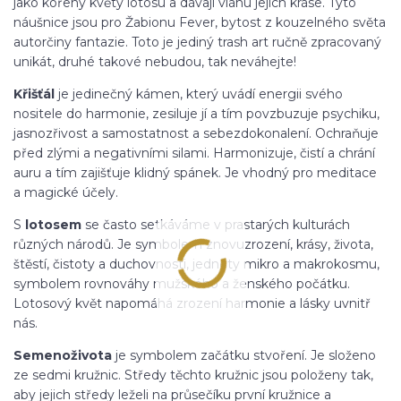
jako kořeny květy lotosu a dávají vláhu jejich kráse. Tyto
náušnice jsou pro Žabionu Fever, bytost z kouzelného světa
autorčiny fantazie. Toto je jediný trash art ručně zpracovaný
unikát, druhé takové nebudou, tak neváhejte!
Křišťál
je jedinečný kámen, který uvádí energii svého
nositele do harmonie, zesiluje jí a tím povzbuzuje psychiku,
jasnozřivost a samostatnost a sebezdokonalení. Ochraňuje
před zlými a negativními silami. Harmonizuje, čistí a chrání
auru a tím zajišťuje klidný spánek. Je vhodný pro meditace
a magické účely.
S
lotosem
se často setkáváme v prastarých kulturách
různých národů. Je symbolem znovuzrození, krásy, života,
štěstí, čistoty a duchovnosti, jednoty mikro a makrokosmu,
symbolem rovnováhy mužského a ženského počátku.
Lotosový květ napomáhá zrození harmonie a lásky uvnitř
nás.
Semeno
života
je symbolem začátku stvoření. Je složeno
ze sedmi kružnic. Středy těchto kružnic jsou položeny tak,
aby jejich středy leželi na průsečíku první kružnice a