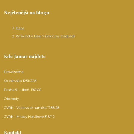
Nejčtenější na blogu
Bára
Why not a Bear? (Proč ne medvěd)
Kde Jamar najdete
Provozovna:
Sokolovská 1251/228
Praha 9 - Libeň, 190 00
Obchody:
CVRK - Václavské náměstí 785/28
CVRK - Milady Horákové 815/42
Kontakt