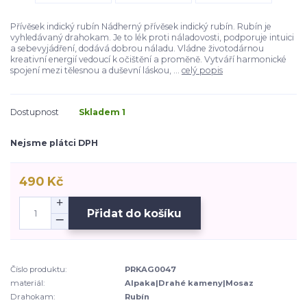
Přívěsek indický rubín Nádherný přívěsek indický rubín. Rubín je
vyhledávaný drahokam. Je to lék proti náladovosti, podporuje intuici
a sebevyjádření, dodává dobrou náladu. Vládne životodárnou
kreativní energií vedoucí k očištění a proměně. Vytváří harmonické
spojení mezi tělesnou a duševní láskou, ...
celý popis
Dostupnost
Skladem 1
Nejsme plátci DPH
490 Kč
Přidat do košíku
Číslo produktu:
PRKAG0047
materiál:
Alpaka|Drahé kameny|Mosaz
Drahokam:
Rubín