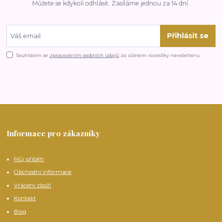
Můžete se kdykoli odhlásit. Zasíláme jednou za 14 dní.
Přihlásit se
Souhlasím se
zpracováním osobních údajů
za účelem rozesílky newsletteru.
Informace pro zákazníky
Můj příběh
Obchodní informace
Vrácení zboží
Kontakt
Blog