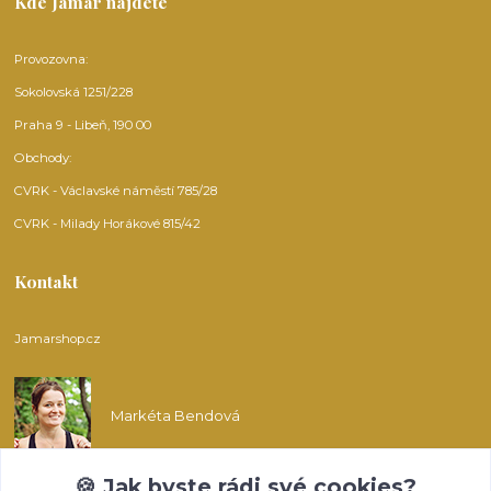
Kde Jamar najdete
Provozovna:
Sokolovská 1251/228
Praha 9 - Libeň, 190 00
Obchody:
CVRK - Václavské náměstí 785/28
CVRK - Milady Horákové 815/42
Kontakt
Jamarshop.cz
Markéta Bendová
🍪 Jak byste rádi své cookies?