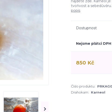
najdete zde. Karneol je
tvořivost a sebedůvěru.
popis
Dostupnost
Nejsme plátci DPH
850 Kč
Číslo produktu:
PRKAG0
Drahokam:
Karneol