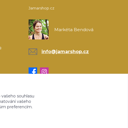
Jamarshop.cz
Markéta Bendová
8
info@jamarshop.cz
 vašeho souhlasu
amatování vašeho
ašim preferencím.