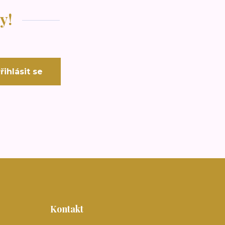
y!
řihlásit se
Kontakt