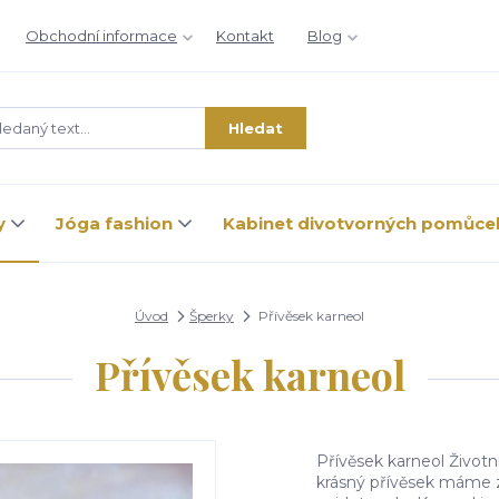
Obchodní informace
Kontakt
Blog
Hledat
y
Jóga fashion
Kabinet divotvorných pomůce
Úvod
Šperky
Přívěsek karneol
Přívěsek karneol
Přívěsek karneol Životn
krásný přívěsek máme zn