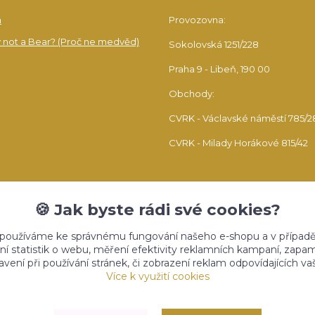
a
Provozovna:
 not a Bear? (Proč ne medvěd)
Sokolovská 1251/228
Praha 9 - Libeň, 190 00
Obchody:
CVRK - Václavské náměstí 785/2
CVRK - Milady Horákové 815/42
🍪 Jak byste rádi své cookies?
 používáme ke správnému fungování našeho e-shopu a v případě
ní statistik o webu, měření efektivity reklamních kampaní, zap
vení při používání stránek, či zobrazení reklam odpovídajících v
Upravit sběr cookies.
Více k využití cookies