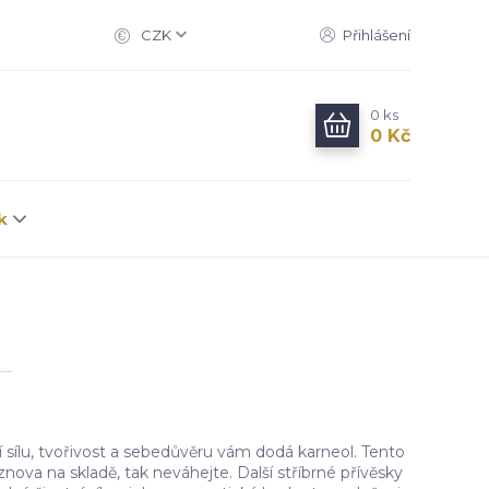
CZK
Přihlášení
0
ks
0 Kč
k
í sílu, tvořivost a sebedůvěru vám dodá karneol. Tento
ova na skladě, tak neváhejte. Další stříbrné přívěsky