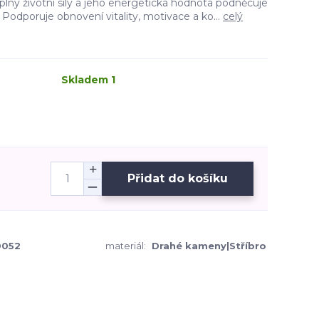
 plný životní síly a jeho energetická hodnota podněcuje
 Podporuje obnovení vitality, motivace a ko...
celý
Skladem 1
Přidat do košíku
052
materiál:
Drahé kameny|Stříbro