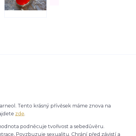
 karneol. Tento krásný přívěsek máme znova na
najdete
zde
.
á hodnota podněcuje tvořivost a sebedůvěru.
trace, Povzbuzuje sexualitu. Chrání před závistí a