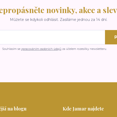
epropásněte novinky, akce a slev
Můžete se kdykoli odhlásit. Zasíláme jednou za 14 dní.
P
Souhlasím se
zpracováním osobních údajů
za účelem rozesílky newsletteru.
jší na blogu
Kde Jamar najdete