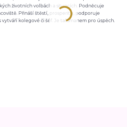
žkých životních volbách a situacích. Podněcuje
oviště. Přináší štěstí, prosperitu, podporuje
s vytváří kolegové či šéf. Je talismanem pro úspěch.