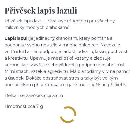
Přívěsek lapis lazuli
Přívěsek lapis lazuli je krásným šperkem pro všechny
milovníky modrých drahokamů.
Lapis
lazuli
je jedinečný drahokam, který pomáhá a
podporuje svého nositele v mnoha ohledech. Navozuje
vnitřní klid a mír, podporuje radost, odvahu, lásku, poctivost
a kreativitu. Upevňuje mezilidské vztahy a zlepšuje
komunikaci. Zvyšuje sebevědomí a podporuje osobní růst.
Mírní strach, vztek a agresivitu. Má blahodárný vliv na paměť
a úsudek. Dokáže odstraňovat stres a taky být velkým
pomocníkem při detoxikaci organismu, například při dietě.
Délka i se závěsek cca 3 cm
Hmotnost cca 7 g