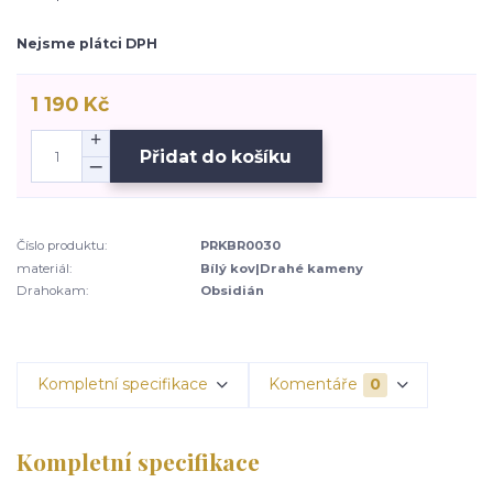
Nejsme plátci DPH
1 190 Kč
Přidat do košíku
Číslo produktu:
PRKBR0030
materiál:
Bílý kov|Drahé kameny
Drahokam:
Obsidián
Kompletní specifikace
Komentáře
0
Kompletní specifikace