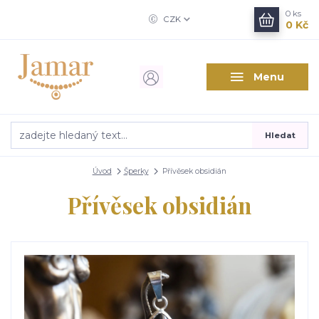
0
ks
CZK
0 Kč
Menu
Hledat
Úvod
Šperky
Přívěsek obsidián
Přívěsek obsidián