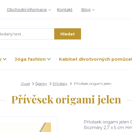
Obchodní informace
Kontakt
Blog
Hledat
y
Jóga fashion
Kabinet divotvorných pomůce
Úvod
Šperky
Přívěsky
Přívěsek origami jelen
Přívěsek origami jelen
Přívěsek origami jelen O
Rozměry 2,7 x 5 cm H