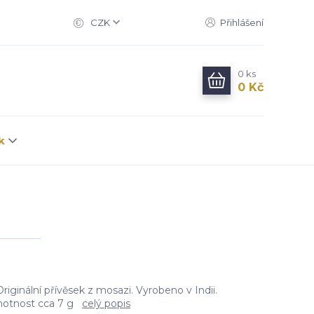
CZK
Přihlášení
0
ks
0 Kč
k
riginální přívěsek z mosazi. Vyrobeno v Indii.
motnost cca 7 g
celý popis