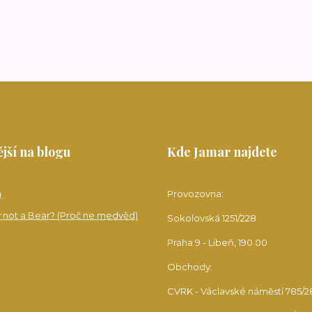
jší na blogu
Kde Jamar najdete
a
Provozovna:
 not a Bear? (Proč ne medvěd)
Sokolovská 1251/228
Praha 9 - Libeň, 190 00
Obchody:
CVRK - Václavské náměstí 785/2