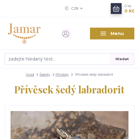
0
ks
CZK
0 Kč
Menu
Hledat
Úvod
Šperky
Přívěsky
Přívěsek šedý labradorit
Přívěsek šedý labradorit