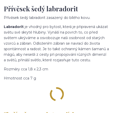
Přívěsek šedý labradorit
Přívěsek šedý labradorit zasazený do bílého kovu.
Labradorit
je vhodný pro bytost, která je připravená ukázat
světu své skryté hlubiny. Vynáší na povrch to, co před
světem ukrýváme a osvobozuje naši osobnost od starých
vzorců a zábran. Odložením zábran se navrací do života
spontánnost a radost. Je to také ochranný kámen šamanů a
mágů, aby nesešli z cesty při propojování různých dimenzí
a světů, přináší světlo, které rozjasňuje tuto cestu.
Rozměry cca 1,8 x 2,3 cm
Hmotnost cca 7 g