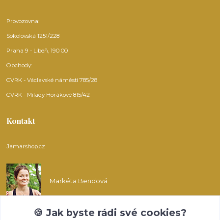
Provozovna:
Sokolovská 1251/228
Praha 9 - Libeň, 190 00
Obchody:
CVRK - Václavské náměstí 785/28
CVRK - Milady Horákové 815/42
Kontakt
Jamarshop.cz
Markéta Bendová
🍪 Jak byste rádi své cookies?
info@jamarshop.cz