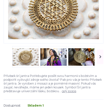
Přívěsek šrí jantra Potřebujete posílit svou harmonii s božstvím a
podpořit vyživující zdroje svého života? Pak pro vás je tento Přívěsek
šrí jantra. Je vyroben z mosazi a je poměrně masivní. Pokud vás
zaujal, neváhejte, máme jen jeden kousek. Symbol Šrí jantra
představuje univerzální lásku, božskou...
celý popis
Dostupnost
Skladem 1