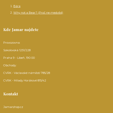
Bára
Why not a Bear? (Proč ne medvěd)
Kde Jamar najdete
Provozovna:
Sokolovská 1251/228
Praha 9 - Libeň, 190 00
Obchody:
CVRK - Václavské náměstí 785/28
CVRK - Milady Horákové 815/42
Kontakt
Jamarshop.cz