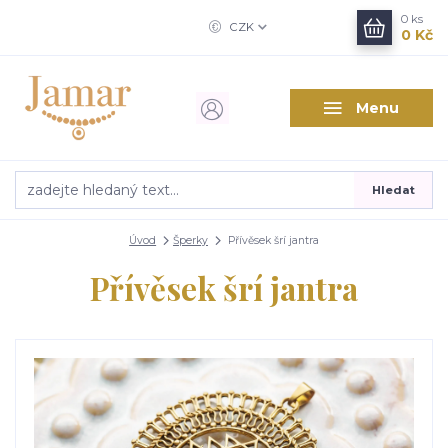
0
ks
CZK
0 Kč
Menu
Hledat
Úvod
Šperky
Přívěsek šrí jantra
Přívěsek šrí jantra