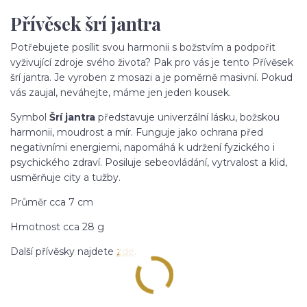
Přívěsek šrí jantra
Potřebujete posílit svou harmonii s božstvím a podpořit
vyživující zdroje svého života? Pak pro vás je tento Přívěsek
šrí jantra. Je vyroben z mosazi a je poměrně masivní. Pokud
vás zaujal, neváhejte, máme jen jeden kousek.
Symbol
Šrí jantra
představuje univerzální lásku, božskou
harmonii, moudrost a mír. Funguje jako ochrana před
negativními energiemi, napomáhá k udržení fyzického i
psychického zdraví. Posiluje sebeovládání, vytrvalost a klid,
usměrňuje city a tužby.
Průměr cca 7 cm
Hmotnost cca 28 g
Další přívěsky najdete
zde
.