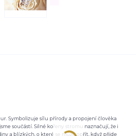
r. Symbolizuje sílu přírody a propojení člověka
 jsme součástí. Silné kořeny stromu naznačují, že i
ny a blízkých, o které se může opřít, když přijde