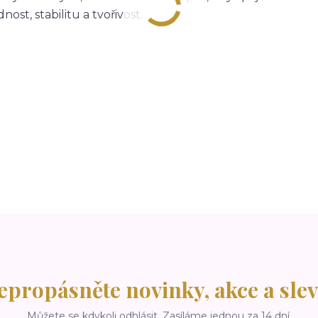
nost, stabilitu a tvořivost.
epropásněte novinky, akce a slev
Můžete se kdykoli odhlásit. Zasíláme jednou za 14 dní.