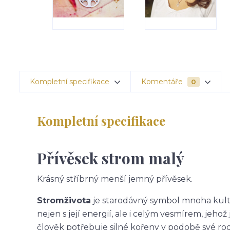
Kompletní specifikace
Komentáře
0
Kompletní specifikace
Přívěsek strom malý
Krásný stříbrný menší jemný přívěsek.
Strom
života
je starodávný symbol mnoha kultu
nejen s její energií, ale i celým vesmírem, jehož
člověk potřebuje silné kořeny v podobě své rodi