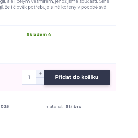
rgií, ale i celým vesmírem, jehož jsme součástí. Silné
, že i člověk potřebuje silné kořeny v podobě své
Skladem 4
Přidat do košíku
035
materiál:
Stříbro