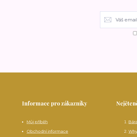
Informace pro zákazníky
Nejčteně
Můj příběh
Bár
Obchodní informace
Why