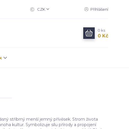
CZK
Přihlášení
0
ks
0 Kč
k
ásný stříbrný menší jemný přívěsek. Strom života
oha kultur. Symbolizuje sílu přírody a propojení