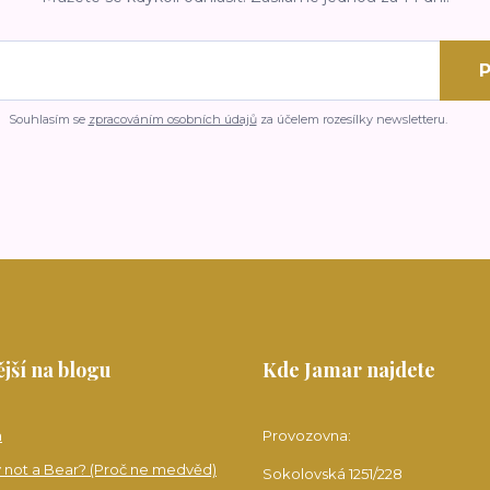
P
Souhlasím se
zpracováním osobních údajů
za účelem rozesílky newsletteru.
jší na blogu
Kde Jamar najdete
a
Provozovna:
 not a Bear? (Proč ne medvěd)
Sokolovská 1251/228