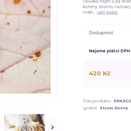
člověka nejen s její ene
kořeny stromu naznačují
rodin...
celý popis
Dostupnost
Nejsme plátci DPH
420 Kč
Číslo produktu:
PRKAG0
symbol:
Strom života