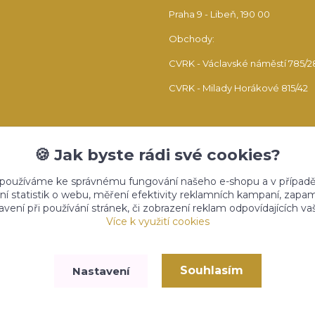
Praha 9 - Libeň, 190 00
Obchody:
CVRK - Václavské náměstí 785/2
CVRK - Milady Horákové 815/42
🍪 Jak byste rádi své cookies?
 používáme ke správnému fungování našeho e-shopu a v případě
ní statistik o webu, měření efektivity reklamních kampaní, zap
vení při používání stránek, či zobrazení reklam odpovídajících v
Upravit sběr cookies.
Více k využití cookies
Souhlasím
Nastavení
Vytvořeno na
Eshop-rychle.cz