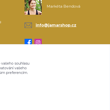
Markéta Bendová
8
info@jamarshop.cz
 vašeho souhlasu
amatování vašeho
ašim preferencím.