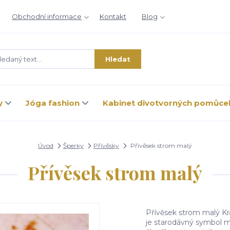
Obchodní informace
Kontakt
Blog
Hledat
y
Jóga fashion
Kabinet divotvorných pomůce
Úvod
Šperky
Přívěsky
Přívěsek strom malý
Přívěsek strom malý
Přívěsek strom malý Kr
je starodávný symbol mn