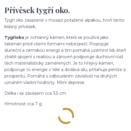
Přívěsek tygří oko.
Tygří oko zasazené v mosazi potažené alpakou, tvoří tento
krásný přívěsek.
Tygří
oko
je ochranný kámen, která se používá jako
talisman před všemi formami nebezpečí. Propojuje
sluneční a zemskou energii a tím pomáhá uzemnit lidi, kteří
ztratili spojení s realitou a zároveň podporuje duchovní růst
těch materialisticky zaměřených. Je to hřejivý kámen,
podporuje to energie v těle a dodává sílu, přitahuje peníze a
prosperitu. Pomáhá s odbouráním závislostí na druhých
uznáním vlastní hodnoty. Mírní deprese.
Délka i se závěsem cca 3,5 cm
Hmotnost cca 7 g