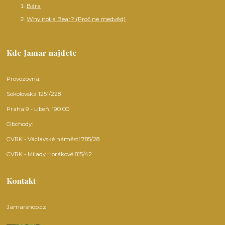
Bára
Why not a Bear? (Proč ne medvěd)
Kde Jamar najdete
Provozovna:
Sokolovská 1251/228
Praha 9 - Libeň, 190 00
Obchody:
CVRK - Václavské náměstí 785/28
CVRK - Milady Horákové 815/42
Kontakt
Jamarshop.cz