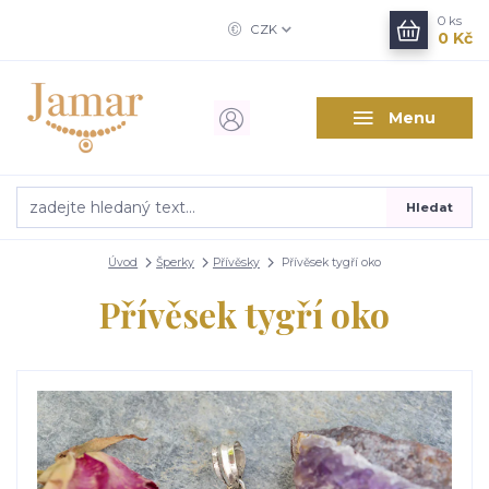
0
ks
CZK
0 Kč
Menu
Hledat
Úvod
Šperky
Přívěsky
Přívěsek tygří oko
Přívěsek tygří oko