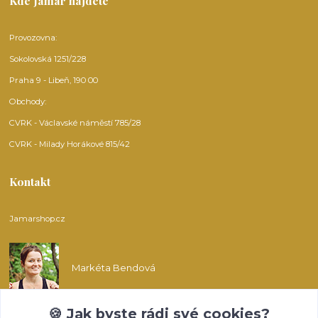
Kde Jamar najdete
Provozovna:
Sokolovská 1251/228
Praha 9 - Libeň, 190 00
Obchody:
CVRK - Václavské náměstí 785/28
CVRK - Milady Horákové 815/42
Kontakt
Jamarshop.cz
Markéta Bendová
🍪 Jak byste rádi své cookies?