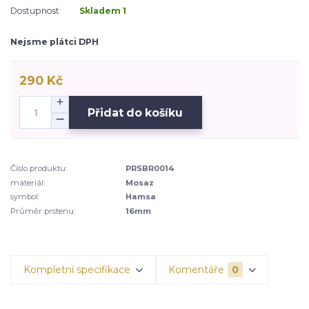
Dostupnost
Skladem 1
Nejsme plátci DPH
290 Kč
Přidat do košíku
Číslo produktu:
PRSBR0014
materiál:
Mosaz
symbol:
Hamsa
Průměr prstenu:
16mm
Kompletní specifikace
Komentáře
0