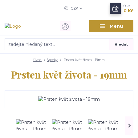
0
ks
CZK
0 Kč
Menu
Hledat
Úvod
Šperky
Prsten květ života - 19mm
Prsten květ života - 19mm