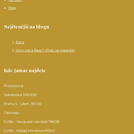
Blog
Nejčtenější na blogu
Bára
Why not a Bear? (Proč ne medvěd)
Kde Jamar najdete
Provozovna:
Sokolovská 1251/228
Praha 9 - Libeň, 190 00
Obchody:
CVRK - Václavské náměstí 785/28
CVRK - Milady Horákové 815/42