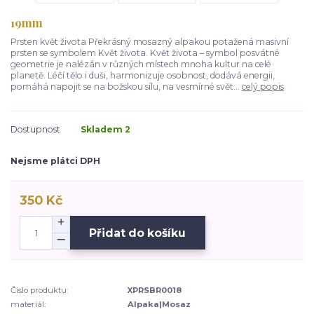
19mm
Prsten květ života Překrásný mosazný alpakou potažená masivní
prsten se symbolem Květ života. Květ života – symbol posvátné
geometrie je nalézán v různých místech mnoha kultur na celé
planetě. Léčí tělo i duši, harmonizuje osobnost, dodává energii,
pomáhá napojit se na božskou sílu, na vesmírné svět...
celý popis
Dostupnost
Skladem 2
Nejsme plátci DPH
350 Kč
Přidat do košíku
Číslo produktu:
XPRSBR0018
materiál:
Alpaka|Mosaz