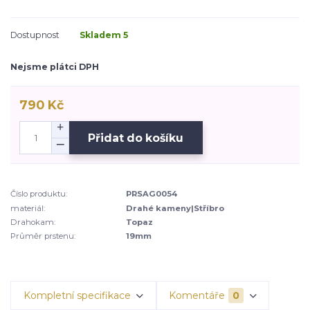
Dostupnost
Skladem 5
Nejsme plátci DPH
790 Kč
Přidat do košíku
Číslo produktu:
PRSAG0054
materiál:
Drahé kameny|Stříbro
Drahokam:
Topaz
Průměr prstenu:
19mm
Kompletní specifikace
Komentáře
0