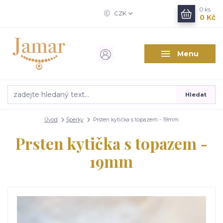
0
ks
CZK
0 Kč
Menu
Hledat
Úvod
Šperky
Prsten kytička s topazem - 19mm
Prsten kytička s topazem -
19mm