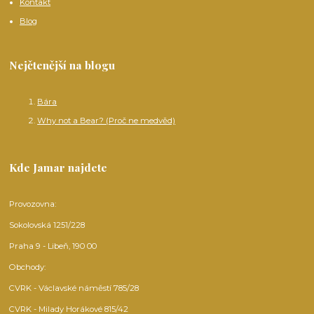
Kontakt
Blog
Nejčtenější na blogu
Bára
Why not a Bear? (Proč ne medvěd)
Kde Jamar najdete
Provozovna:
Sokolovská 1251/228
Praha 9 - Libeň, 190 00
Obchody:
CVRK - Václavské náměstí 785/28
CVRK - Milady Horákové 815/42