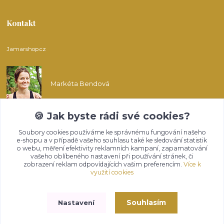
Kontakt
Jamarshop.cz
Markéta Bendová
🍪 Jak byste rádi své cookies?
info@jamarshop.cz
Soubory cookies používáme ke správnému fungování našeho
e-shopu a v případě vašeho souhlasu také ke sledování statistik
o webu, měření efektivity reklamních kampaní, zapamatování
vašeho oblíbeného nastavení při používání stránek, či
zobrazení reklam odpovídajících vašim preferencím.
Více k
využití cookies
Upravit sběr cookies.
Souhlasím
Nastavení