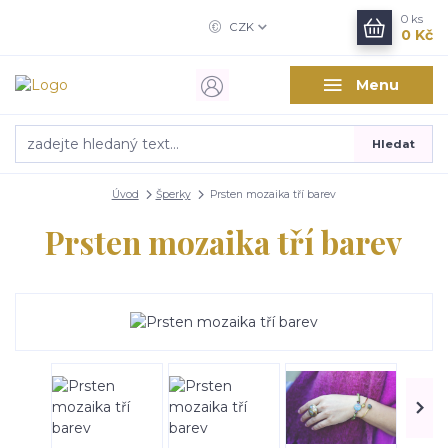
0
ks
CZK
0 Kč
Menu
Hledat
Úvod
Šperky
Prsten mozaika tří barev
Prsten mozaika tří barev