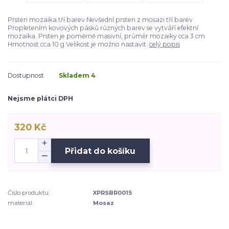
Prsten mozaika tří barev Nevšední prsten z mosazi tří barev.
Propletením kovových pásků různých barev se vytváří efektní
mozaika. Prsten je poměrně masivní, průměr mozaiky cca 3 cm
Hmotnost cca 10 g Velikost je možno nastavit.
celý popis
Dostupnost
Skladem 4
Nejsme plátci DPH
320 Kč
Přidat do košíku
Číslo produktu:
XPRSBR0015
materiál:
Mosaz