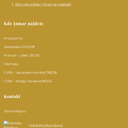
Why not a Bear? (Proč ne medvěd)
Kde Jamar najdete
Provozovna:
Sokolovská 1251/228
Praha 9 - Libeň, 190 00
Obchody:
CVRK - Václavské náměstí 785/28
CVRK - Milady Horákové 815/42
Kontakt
Jamarshop.cz
Markéta Bendová