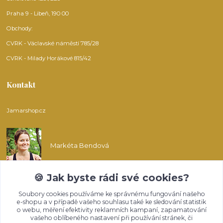
Praha 9 - Libeň, 190 00
Obchody:
CVRK - Václavské náměstí 785/28
CVRK - Milady Horákové 815/42
Kontakt
Jamarshop.cz
Markéta Bendová
🍪 Jak byste rádi své cookies?
info@jamarshop.cz
Soubory cookies používáme ke správnému fungování našeho
e-shopu a v případě vašeho souhlasu také ke sledování statistik
o webu, měření efektivity reklamních kampaní, zapamatování
vašeho oblíbeného nastavení při používání stránek, či