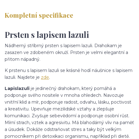
Kompletní specifikace
Prsten s lapisem lazuli
Nádherný stříbrný prsten s lapisem lazuli. Drahokam je
zasazen ve zdobeném okruží. Prsten je velmi elegantní a
přitom nápadný.
K prstenu s lapisem lazuli se krásně hodí náušnice s lapisem
lazuli. Najdete je
zde
.
Lapis
lazuli
je jedinečný drahokam, který pomáhá a
podporuje svého nositele v mnoha ohledech. Navozuje
vnitřní klid a mír, podporuje radost, odvahu, lásku, poctivost
a kreativitu. Upevňuje mezilidské vztahy a zlepšuje
komunikaci. Zvyšuje sebevědomí a podporuje osobní růst.
Mírní strach, vztek a agresivitu. Má blahodárný vliv na paměť
a úsudek. Dokáže odstraňovat stres a taky být velkým
pomocníkem při detoxikaci organismu, například při dietě.