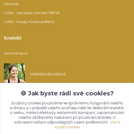
Obchody:
CVRK - Václavské náměstí 785/28
CVRK - Milady Horákové 815/42
Kontakt
Jamarshop.cz
Markéta Bendová
🍪 Jak byste rádi své cookies?
info@jamarshop.cz
Soubory cookies používáme ke správnému fungování našeho
e-shopu a v případě vašeho souhlasu také ke sledování statistik
o webu, měření efektivity reklamních kampaní, zapamatování
vašeho oblíbeného nastavení při používání stránek, či
zobrazení reklam odpovídajících vašim preferencím.
Více k
využití cookies