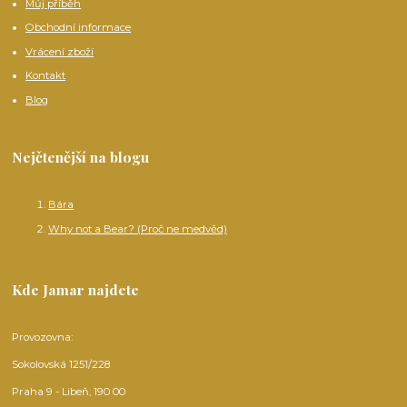
Můj příběh
Obchodní informace
Vrácení zboží
Kontakt
Blog
Nejčtenější na blogu
Bára
Why not a Bear? (Proč ne medvěd)
Kde Jamar najdete
Provozovna:
Sokolovská 1251/228
Praha 9 - Libeň, 190 00