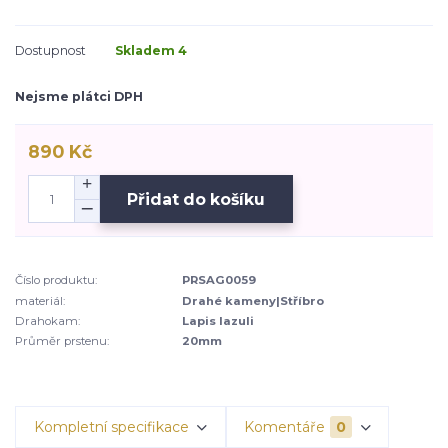
Dostupnost
Skladem 4
Nejsme plátci DPH
890 Kč
Přidat do košíku
Číslo produktu:
PRSAG0059
materiál:
Drahé kameny|Stříbro
Drahokam:
Lapis lazuli
Průměr prstenu:
20mm
Kompletní specifikace
Komentáře
0