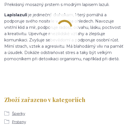
Překrásný mosazný prstem s modrým lapisem lazuli.
Lapis
lazuli
je jedinečný drahokam, který pomáhá a
podporuje svého nositele v mnoha ohledech. Navozuje
vnitřní klid a mír, podporuje radost, odvahu, lásku, poctivost
a kreativitu. Upevňuje mezilidské vztahy a zlepšuje
komunikaci. Zvyšuje sebevědomí a podporuje osobní růst.
Mírní strach, vztek a agresivitu. Má blahodárný vliv na paměť
a úsudek. Dokáže odstraňovat stres a taky být velkým
pomocníkem při detoxikaci organismu, například při dietě.
Zboží zařazeno v kategoriích
Šperky
Prsteny