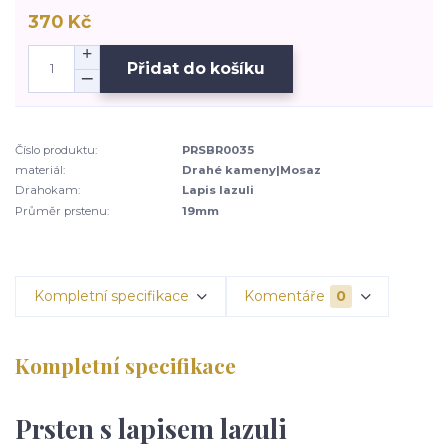
370 Kč
Přidat do košíku
Číslo produktu:
PRSBR0035
materiál:
Drahé kameny|Mosaz
Drahokam:
Lapis lazuli
Průměr prstenu:
19mm
Kompletní specifikace
Komentáře
0
Kompletní specifikace
Prsten s lapisem lazuli