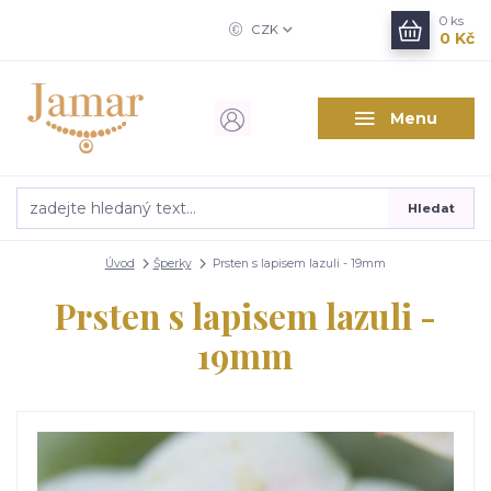
0
ks
CZK
0 Kč
Menu
Hledat
Úvod
Šperky
Prsten s lapisem lazuli - 19mm
Prsten s lapisem lazuli -
19mm