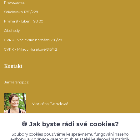
Provozovna:
Sokolovská 1251/228
Praha 9 - Libeň, 190 00
Obchody:
CVRK - Václavské náměstí 785/28
CVRK - Milady Horákové 815/42
Kontakt
Jamarshop.cz
Markéta Bendová
🍪 Jak byste rádi své cookies?
info@jamarshop.cz
Soubory cookies používáme ke správnému fungování našeho
e-shopu a v případě vašeho souhlasu také ke sledování statistik