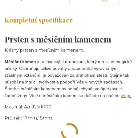
Kompletní specifikace
Prsten s měsíčním kamenem
Krásný prsten s měsíčním kamenem.
Měsíční kámen
je uchvacující drahokam, který má silné magické
účinky. Ochraňuje citlivé povahy a napomáhá vyrovnaným
šťastným vztahům, je považován za drahokam štěstí. Stejně tak
působí na intuici, tvořivost a podpoří Vás v nových začátcích.
Šperk s měsíčním kamenem by neměl chybět ve šperkovnici
žádné ženy. Více o měsíčním kameni se dočtete na našem
blogu
.
Materiál: Ag 925/1000
Průměr: 17mm,18mm