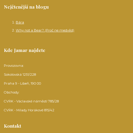
Nejčtenější na blogu
Bára
Why not a Bear? (Proč ne medvěd)
Kde Jamar najdete
Provozovna:
Sokolovská 1251/228
Praha 9 - Libeň, 190 00
Obchody:
CVRK - Václavské náměstí 785/28
CVRK - Milady Horákové 815/42
Kontakt