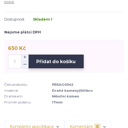
popis
Dostupnost
Skladem 1
Nejsme plátci DPH
650 Kč
Přidat do košíku
Číslo produktu:
PRSAG0042
materiál:
Drahé kameny|Stříbro
Drahokam:
Měsíční kámen
Průměr prstenu:
17mm
Kompletní specifikace
Komentáře
0