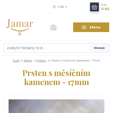
0
ks
CZK
0 Kč
Menu
Hledat
Úvod
Šperky
Prsteny
Prsten s měsíčním kamenem - 17mm
Prsten s měsíčním
kamenem - 17mm