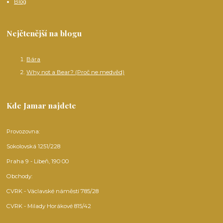
Blog
Nejčtenější na blogu
Bára
Why not a Bear? (Proč ne medvěd)
Kde Jamar najdete
Provozovna:
Sokolovská 1251/228
Praha 9 - Libeň, 190 00
Obchody:
CVRK - Václavské náměstí 785/28
CVRK - Milady Horákové 815/42