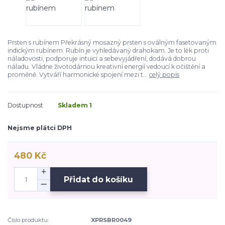
Prsten s rubínem Překrásný mosazný prsten s oválným fasetovaným
indickým rubínem. Rubín je vyhledávaný drahokam. Je to lék proti
náladovosti, podporuje intuici a sebevyjádření, dodává dobrou
náladu. Vládne životodárnou kreativní energií vedoucí k očištění a
proměně. Vytváří harmonické spojení mezi t...
celý popis
Dostupnost
Skladem 1
Nejsme plátci DPH
480 Kč
Přidat do košíku
Číslo produktu:
XPRSBR0049