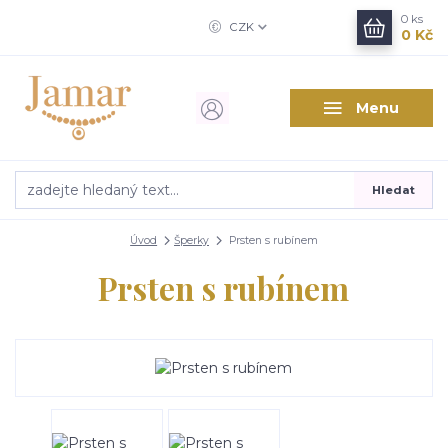
0
ks
CZK
0 Kč
Menu
Hledat
Úvod
Šperky
Prsten s rubínem
Prsten s rubínem