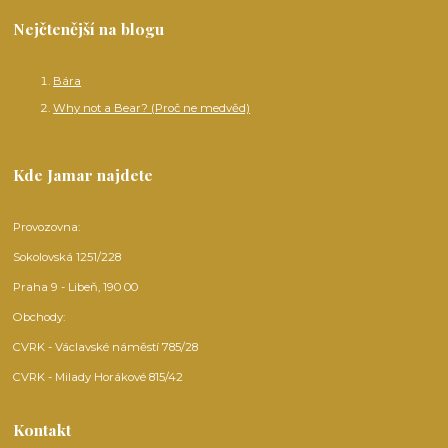
Nejčtenější na blogu
Bára
Why not a Bear? (Proč ne medvěd)
Kde Jamar najdete
Provozovna:
Sokolovská 1251/228
Praha 9 - Libeň, 190 00
Obchody:
CVRK - Václavské náměstí 785/28
CVRK - Milady Horákové 815/42
Kontakt