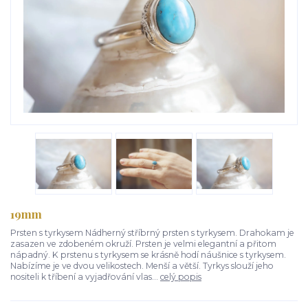
19mm
Prsten s tyrkysem Nádherný stříbrný prsten s tyrkysem. Drahokam je
zasazen ve zdobeném okruží. Prsten je velmi elegantní a přitom
nápadný. K prstenu s tyrkysem se krásně hodí náušnice s tyrkysem.
Nabízíme je ve dvou velikostech. Menší a větší. Tyrkys slouží jeho
nositeli k tříbení a vyjadřování vlas...
celý popis