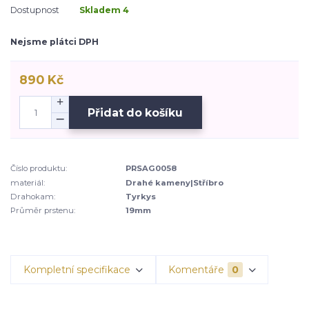
Dostupnost
Skladem 4
Nejsme plátci DPH
890 Kč
Přidat do košíku
Číslo produktu:
PRSAG0058
materiál:
Drahé kameny|Stříbro
Drahokam:
Tyrkys
Průměr prstenu:
19mm
Kompletní specifikace
Komentáře
0