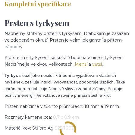
Kompletní specifikace
Prsten s tyrkysem
Nádherný stříbrný prsten s tyrkysem. Drahokam je zasazen
ve zdobeném okruží. Prsten je velmi elegantní a přitom
nápadný.
K prstenu s tyrkysem se krásně hodí náušnice s tyrkysem.
Nabízíme je ve dvou velikostech.
Menší
a
větší
.
Tyrkys
slouží jeho nositeli k tříbení a vyjadřování vlastních
myšlenek, zesiluje intuici, vyrovnanost, podporuje úspěch. Také
chrání auru a pohlcuje škodlivé vlivy a zahání zlé sny. Posiluje
pozitivní energii. Ve vztahové rovině přináší štěstí a klid.
Prsten nabízíme v těchto průměrech: 18 mm a 19 mm
Rozměry kamene cca: 0,7 x 0,9 cm
Materiál kov: Stříbro Ag 925/1000