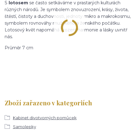
S
lotosem
se často setkáváme v prastarých kulturách
různých národů. Je symbolem znovuzrození, krásy, života,
štěstí, čistoty a duchovnosti, jednoty mikro a makrokosmu,
symbolem rovnováhy mužského a ženského počátku.
Lotosový květ napomáhá zrození harmonie a lásky uvnitř
nás.
Průměr 7 cm
Zboží zařazeno v kategoriích
Kabinet divotvorných pomůcek
Samolepky