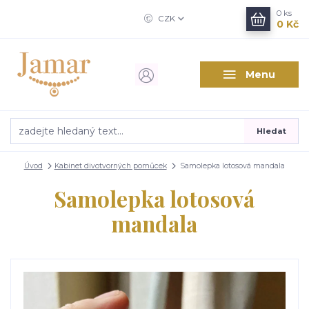
0
ks
CZK
0 Kč
Menu
Hledat
Úvod
Kabinet divotvorných pomůcek
Samolepka lotosová mandala
Samolepka lotosová
mandala