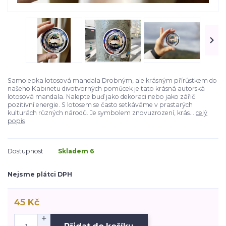
Samolepka lotosová mandala Drobným, ale krásným přírůstkem do
našeho Kabinetu divotvorných pomůcek je tato krásná autorská
lotosová mandala. Nalepte buď jako dekoraci nebo jako zářič
pozitivní energie. S lotosem se často setkáváme v prastarých
kulturách různých národů. Je symbolem znovuzrození, krás...
celý
popis
Dostupnost
Skladem 6
Nejsme plátci DPH
45 Kč