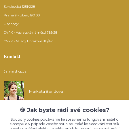
Sokolovská 1251/228
Praha 9 - Libeň, 190 00
Obchody:
CVRK - Václavské náměstí 785/28
CVRK - Milady Horákové 815/42
Kontakt
Jamarshop.cz
Markéta Bendová
🍪 Jak byste rádi své cookies?
info@jamarshop.cz
Soubory cookies používáme ke správnému fungování našeho
e-shopu a v případě vašeho souhlasu také ke sledování statistik
o webu, měření efektivity reklamních kampaní, zapamatování