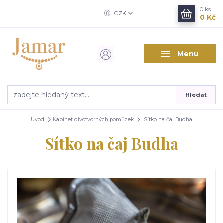
0
ks
CZK
0 Kč
Menu
Hledat
Úvod
Kabinet divotvorných pomůcek
Sítko na čaj Budha
Sítko na čaj Budha