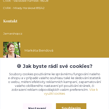
CVRK - Václavské náměstí 785/28
CVRK - Milady Horákové 815/42
Kontakt
Jamarshop.cz
Markéta Bendová
🍪 Jak byste rádi své cookies?
info@jamarshop.cz
Soubory cookies používáme ke správnému fungování našeho
e-shopu a v případě vašeho souhlasu také ke sledování statistik
o webu, měření efektivity reklamních kampaní, zapamatování
vašeho oblíbeného nastavení při používání stránek, či
zobrazení reklam odpovídajících vašim preferencím.
Více k
využití cookies
Upravit sběr cookies.
Souhlasím
Nastavení