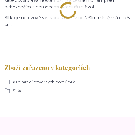
sebedůvěru a samostatnost. Na cestách chrání před
nebezpečím a nemocemi. Prodlužuje život.
Sítko je nerezové ve tvaru srdce. V nejširším místě má cca 5
cm.
Zboží zařazeno v kategoriích
Kabinet divotvorných pomůcek
Sítka