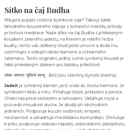
Sítko na čaj Budha
Milujete popíjet rozličné bylinkové čaje? Takový šálek
lahodného kouzelného nápoje z bohatství matičky přírody
je hotová meditace. Naše sítko na čaj Budha s překrásným
kouskem zeleného jadeitu, na kterém je reliéfní řezba
budhy, tento váš oblíbený rituál ještě umocní a dodá mu
uzemňující a vtělující vibraci kamene a ochranného
talismanu. Tento originální, jediný ručně vyrobený kousek je
také překrásným dárkem pro každou příležitost.
लोकाः समस्ताः सुखिनो भवन्तु (kéž jsou všechny bytosti šťastny)
Jadeit
je ochranný kámen, jenž vnáší do života harmonii. Je
symbolem klidu a míru. Přitahuje štěstí, přátelství a peníze.
Chrání nás před neštěstím a nehodami. Uklidňuje mysli a
pozvedá moudrost ducha. Je skvělý při obchodních
jednáních. Podporuje kouzlo osobnosti, empatii,
neúnavnost a usnadňuje mezilidskou komunikaci. Stimuluje
k práci, podporuje realizaci nápadů, sebevědomí, sebejistotu,