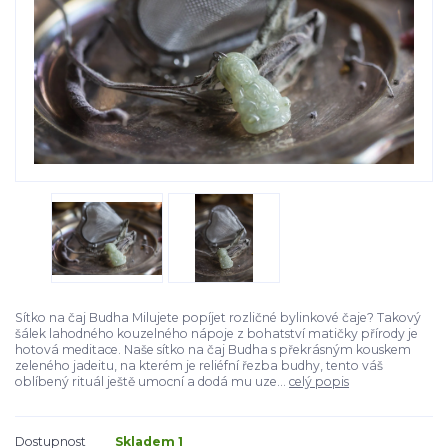
Sítko na čaj Budha Milujete popíjet rozličné bylinkové čaje? Takový
šálek lahodného kouzelného nápoje z bohatství matičky přírody je
hotová meditace. Naše sítko na čaj Budha s překrásným kouskem
zeleného jadeitu, na kterém je reliéfní řezba budhy, tento váš
oblíbený rituál ještě umocní a dodá mu uze...
celý popis
Dostupnost
Skladem 1