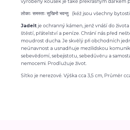
vyrobený kousek je také překrásným dárkem pr
लोकाः समस्ताः सुखिनो भवन्तु (kéž jsou všechny bytost
Jadeit
je ochranný kámen, jenž vnáší do života
štěstí, přátelství a peníze. Chrání nás před ne
moudrost ducha. Je skvělý při obchodních jedn
neúnavnost a usnadňuje mezilidskou komunikaci
sebevědomí, sebejistotu, sebedůvěru a samost
nemocemi. Prodlužuje život.
Sítko je nerezové. Výška cca 3,5 cm, Průměr cca