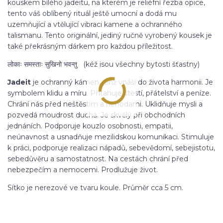
kouskem bílého jadeitu, na kterém je reliéfní řezba opice,
tento váš oblíbený rituál ještě umocní a dodá mu
uzemňující a vtělující vibraci kamene a ochranného
talismanu. Tento originální, jediný ručně vyrobený kousek je
také překrásným dárkem pro každou příležitost.
लोकाः समस्ताः सुखिनो भवन्तु (kéž jsou všechny bytosti šťastny)
Jadeit
je ochranný kámen, jenž vnáší do života harmonii. Je
symbolem klidu a míru. Přitahuje štěstí, přátelství a peníze.
Chrání nás před neštěstím a nehodami. Uklidňuje mysli a
pozvedá moudrost ducha. Je skvělý při obchodních
jednáních. Podporuje kouzlo osobnosti, empatii,
neúnavnost a usnadňuje mezilidskou komunikaci. Stimuluje
k práci, podporuje realizaci nápadů, sebevědomí, sebejistotu,
sebedůvěru a samostatnost. Na cestách chrání před
nebezpečím a nemocemi. Prodlužuje život.
Sítko je nerezové ve tvaru koule. Průměr cca 5 cm.