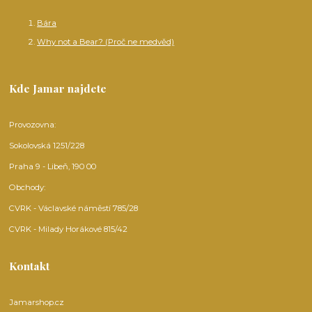
Bára
Why not a Bear? (Proč ne medvěd)
Kde Jamar najdete
Provozovna:
Sokolovská 1251/228
Praha 9 - Libeň, 190 00
Obchody:
CVRK - Václavské náměstí 785/28
CVRK - Milady Horákové 815/42
Kontakt
Jamarshop.cz