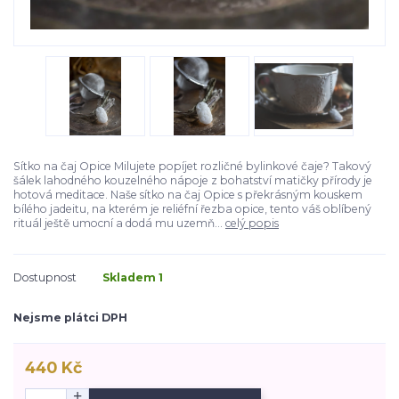
Sítko na čaj Opice Milujete popíjet rozličné bylinkové čaje? Takový
šálek lahodného kouzelného nápoje z bohatství matičky přírody je
hotová meditace. Naše sítko na čaj Opice s překrásným kouskem
bílého jadeitu, na kterém je reliéfní řezba opice, tento váš oblíbený
rituál ještě umocní a dodá mu uzemň...
celý popis
Dostupnost
Skladem 1
Nejsme plátci DPH
440 Kč