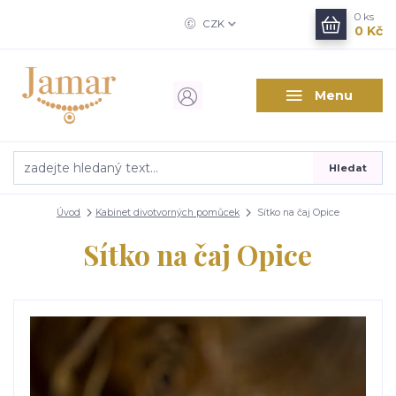
0
ks
CZK
0 Kč
Menu
Hledat
Úvod
Kabinet divotvorných pomůcek
Sítko na čaj Opice
Sítko na čaj Opice