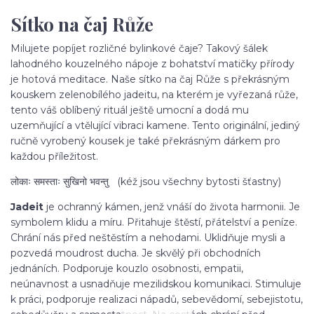
Sítko na čaj Růže
Milujete popíjet rozličné bylinkové čaje? Takový šálek
lahodného kouzelného nápoje z bohatství matičky přírody
je hotová meditace. Naše sítko na čaj Růže s překrásným
kouskem zelenobílého jadeitu, na kterém je vyřezaná růže,
tento váš oblíbený rituál ještě umocní a dodá mu
uzemňující a vtělující vibraci kamene. Tento originální, jediný
ručně vyrobený kousek je také překrásným dárkem pro
každou příležitost.
लोकाः समस्ताः सुखिनो भवन्तु (kéž jsou všechny bytosti šťastny)
Jadeit
je ochranný kámen, jenž vnáší do života harmonii. Je
symbolem klidu a míru. Přitahuje štěstí, přátelství a peníze.
Chrání nás před neštěstím a nehodami. Uklidňuje mysli a
pozvedá moudrost ducha. Je skvělý při obchodních
jednáních. Podporuje kouzlo osobnosti, empatii,
neúnavnost a usnadňuje mezilidskou komunikaci. Stimuluje
k práci, podporuje realizaci nápadů, sebevědomí, sebejistotu,