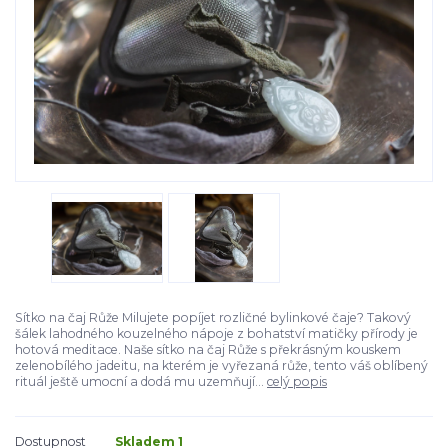
Sítko na čaj Růže Milujete popíjet rozličné bylinkové čaje? Takový
šálek lahodného kouzelného nápoje z bohatství matičky přírody je
hotová meditace. Naše sítko na čaj Růže s překrásným kouskem
zelenobílého jadeitu, na kterém je vyřezaná růže, tento váš oblíbený
rituál ještě umocní a dodá mu uzemňují...
celý popis
Dostupnost
Skladem 1