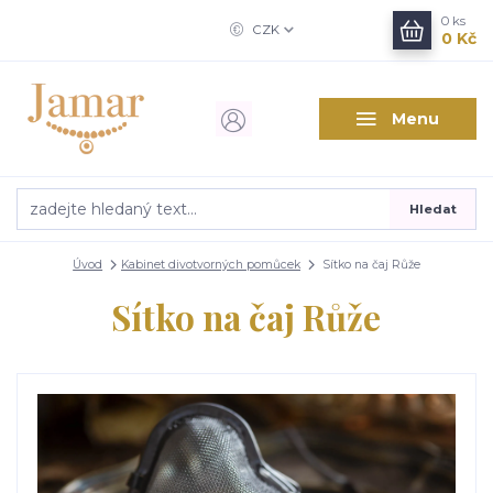
0
ks
CZK
0 Kč
Menu
Hledat
Úvod
Kabinet divotvorných pomůcek
Sítko na čaj Růže
Sítko na čaj Růže