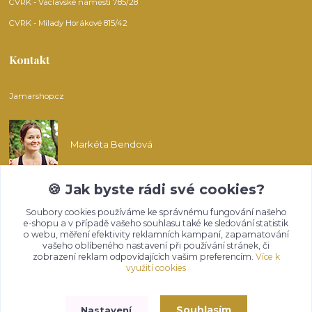
CVRK - Václavské náměstí 785/28
CVRK - Milady Horákové 815/42
Kontakt
Jamarshop.cz
Markéta Bendová
🍪 Jak byste rádi své cookies?
info@jamarshop.cz
Soubory cookies používáme ke správnému fungování našeho
e-shopu a v případě vašeho souhlasu také ke sledování statistik
o webu, měření efektivity reklamních kampaní, zapamatování
vašeho oblíbeného nastavení při používání stránek, či
zobrazení reklam odpovídajících vašim preferencím.
Více k
využití cookies
Upravit sběr cookies.
Souhlasím
Nastavení