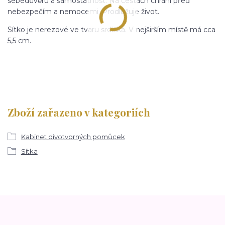
sebedůvěru a samostatnost. Na cestách chrání před
nebezpečím a nemocemi. Prodlužuje život.
Sítko je nerezové ve tvaru srdíčka. V nejširším místě má cca
5,5 cm.
Zboží zařazeno v kategoriích
Kabinet divotvorných pomůcek
Sítka