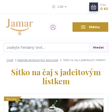
0
ks
CZK
0 Kč
Menu
Hledat
Úvod
Kabinet divotvorných pomůcek
Sítko na čaj s jadeitovým lístkem
Sítko na čaj s jadeitovým
lístkem
Novinka