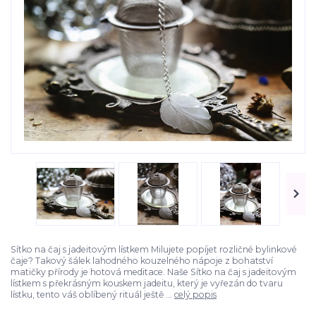
Sítko na čaj s jadeitovým lístkem Milujete popíjet rozličné bylinkové
čaje? Takový šálek lahodného kouzelného nápoje z bohatství
matičky přírody je hotová meditace. Naše Sítko na čaj s jadeitovým
lístkem s překrásným kouskem jadeitu, který je vyřezán do tvaru
lístku, tento váš oblíbený rituál ještě ...
celý popis