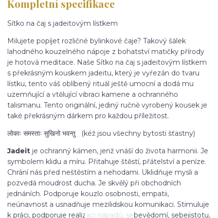
Kompletní specifikace
Sítko na čaj s jadeitovým lístkem
Milujete popíjet rozličné bylinkové čaje? Takový šálek
lahodného kouzelného nápoje z bohatství matičky přírody
je hotová meditace. Naše Sítko na čaj s jadeitovým lístkem
s překrásným kouskem jadeitu, který je vyřezán do tvaru
lístku, tento váš oblíbený rituál ještě umocní a dodá mu
uzemňující a vtělující vibraci kamene a ochranného
talismanu. Tento originální, jediný ručně vyrobený kousek je
také překrásným dárkem pro každou příležitost.
लोकाः समस्ताः सुखिनो भवन्तु (kéž jsou všechny bytosti šťastny)
Jadeit
je ochranný kámen, jenž vnáší do života harmonii. Je
symbolem klidu a míru. Přitahuje štěstí, přátelství a peníze.
Chrání nás před neštěstím a nehodami. Uklidňuje mysli a
pozvedá moudrost ducha. Je skvělý při obchodních
jednáních. Podporuje kouzlo osobnosti, empatii,
neúnavnost a usnadňuje mezilidskou komunikaci. Stimuluje
k práci, podporuje realizaci nápadů, sebevědomí, sebejistotu,