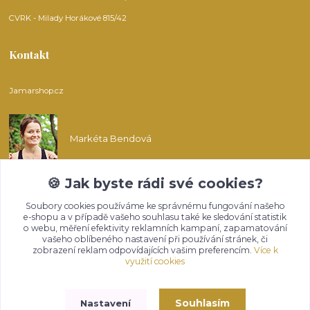
CVRK - Milady Horákové 815/42
Kontakt
Jamarshop.cz
Markéta Bendová
🍪 Jak byste rádi své cookies?
info@jamarshop.cz
Soubory cookies používáme ke správnému fungování našeho
e-shopu a v případě vašeho souhlasu také ke sledování statistik
o webu, měření efektivity reklamních kampaní, zapamatování
vašeho oblíbeného nastavení při používání stránek, či
zobrazení reklam odpovídajících vašim preferencím.
Více k
využití cookies
Upravit sběr cookies.
Souhlasím
Nastavení