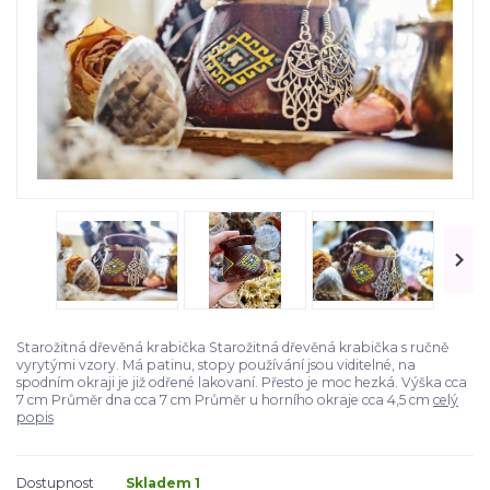
Starožitná dřevěná krabička Starožitná dřevěná krabička s ručně
vyrytými vzory. Má patinu, stopy používání jsou viditelné, na
spodním okraji je již odřené lakovaní. Přesto je moc hezká. Výška cca
7 cm Průměr dna cca 7 cm Průměr u horního okraje cca 4,5 cm
celý
popis
Dostupnost
Skladem 1