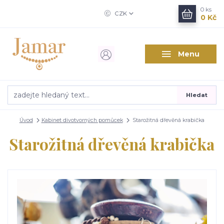
0
ks
CZK
0 Kč
Menu
Hledat
Úvod
Kabinet divotvorných pomůcek
Starožitná dřevěná krabička
Starožitná dřevěná krabička