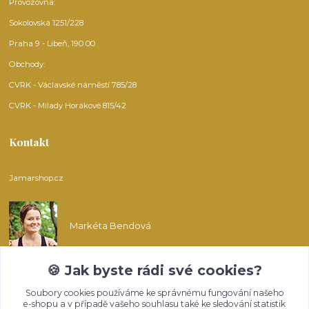
Provozovna:
Sokolovská 1251/228
Praha 9 - Libeň, 190 00
Obchody:
CVRK - Václavské náměstí 785/28
CVRK - Milady Horákové 815/42
Kontakt
Jamarshop.cz
Markéta Bendová
🍪 Jak byste rádi své cookies?
info@jamarshop.cz
Soubory cookies používáme ke správnému fungování našeho
e-shopu a v případě vašeho souhlasu také ke sledování statistik