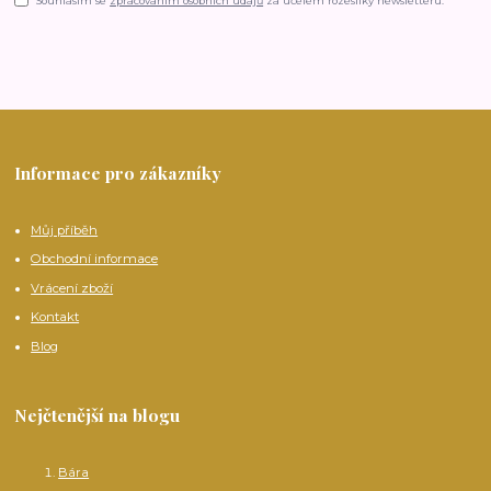
Souhlasím se
zpracováním osobních údajů
za účelem rozesílky newsletteru.
Informace pro zákazníky
Můj příběh
Obchodní informace
Vrácení zboží
Kontakt
Blog
Nejčtenější na blogu
Bára