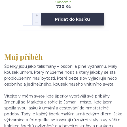
Skladem 7
720 Kč
Přidat do košíku
Můj příběh
Šperky jsou jako talismany – osobní a plné významu. Malý
kousek umění, který můžeme nosit a který jakoby se stal
prodloužením naší bytosti, které beze slov vyjadřuje něco
osobního a jedinečného, kousek našeho vnitřního světa.
Vítejte v mém světě, kde šperky vyprávějí své příběhy.
Jmenuji se Markéta a tohle je Jamar – místo, kde jsem
spojila svou lásku k umění a cestování do hmatatelné
podoby. Tady je každý šperk malým uměleckým dílem. Jako
výtvarnice a fotografka se inspiruji různými styly a vytvářím
kolekce šperků ovlivněné duchovními směry a punkem –