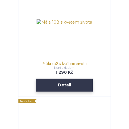
Mála 108 s květem života
Není skladem
1 290 Kč
Detail
Novinka