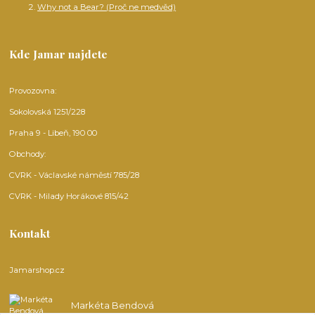
Why not a Bear? (Proč ne medvěd)
Kde Jamar najdete
Provozovna:
Sokolovská 1251/228
Praha 9 - Libeň, 190 00
Obchody:
CVRK - Václavské náměstí 785/28
CVRK - Milady Horákové 815/42
Kontakt
Jamarshop.cz
Markéta Bendová