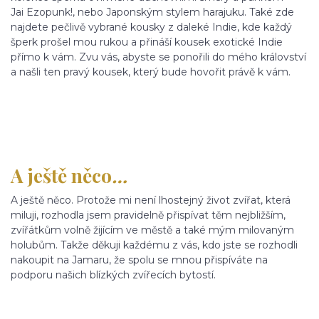
Jai Ezopunk!, nebo Japonským stylem harajuku. Také zde
najdete pečlivě vybrané kousky z daleké Indie, kde každý
šperk prošel mou rukou a přináší kousek exotické Indie
přímo k vám. Zvu vás, abyste se ponořili do mého království
a našli ten pravý kousek, který bude hovořit právě k vám.
A ještě něco
…
A ještě něco. Protože mi není lhostejný život zvířat, která
miluji, rozhodla jsem pravidelně přispívat těm nejbližším,
zvířátkům volně žijícím ve městě a také mým milovaným
holubům. Takže děkuji každému z vás, kdo jste se rozhodli
nakoupit na Jamaru, že spolu se mnou přispíváte na
podporu našich blízkých zvířecích bytostí.