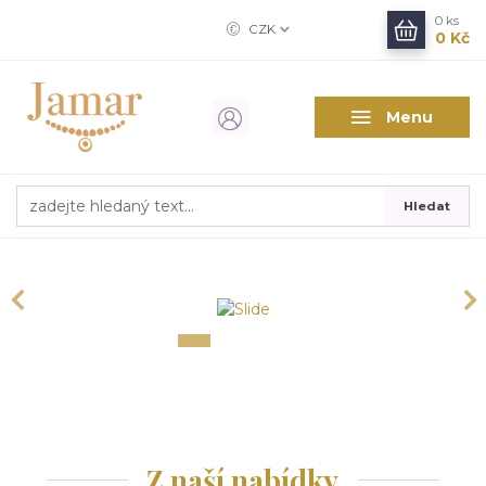
0
ks
CZK
0 Kč
Menu
Hledat
Z naší nabídky