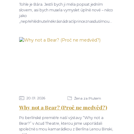
Tohle je Bára. Jestli bych ji měla popsat jedním
slovem, asi bych musela vymyslet úplně nové – něco
jako
„nepřehlédnutelněkrásnádračíprinceznasdušímou...
20
01
2026
Žena za Plutem
Why not a Bear? (Proč ne medvěd?)
Po berlínské premiéře naší výstavy “Why not a
Bear?” v Acud Theatre, kterou jsme uspořádali
společně s mou kamarádkou z Berlína Lenou Binski,